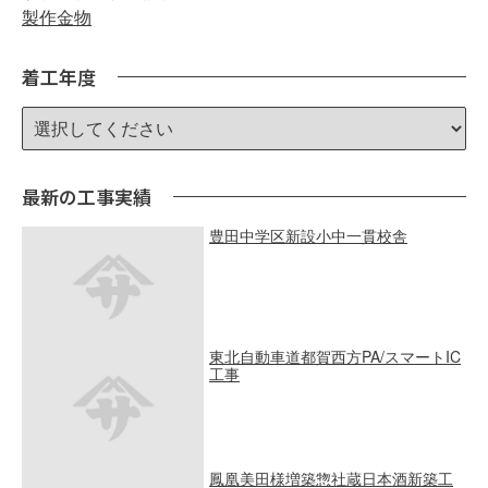
製作金物
着工年度
最新の工事実績
豊田中学区新設小中一貫校舎
東北自動車道都賀西方PA/スマートIC
工事
鳳凰美田様増築惣社蔵日本酒新築工