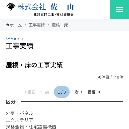
ホーム
工事実績
屋根・床
Works
工事実績
屋根・床の工事実績
-0件目 / 全0件
最初
前
1 / 0
次
最後
区分
外壁・パネル
エクステリア
規格金物・住宅設備機器