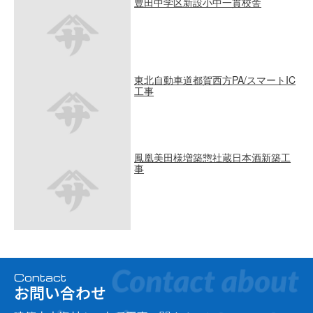
豊田中学区新設小中一貫校舎
東北自動車道都賀西方PA/スマートIC
工事
鳳凰美田様増築惣社蔵日本酒新築工
事
Contact
お問い合わせ